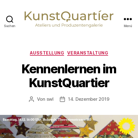
Suchen
Menü
KunstQuartier
Neuburg
an
der
Kategorien
AUSSTELLUNG
VERANSTALTUNG
Donau
Kennenlernen im
KunstQuartier
Von
swl
14. Dezember 2019
Beitragsautor
Veröffentlichungsdatum