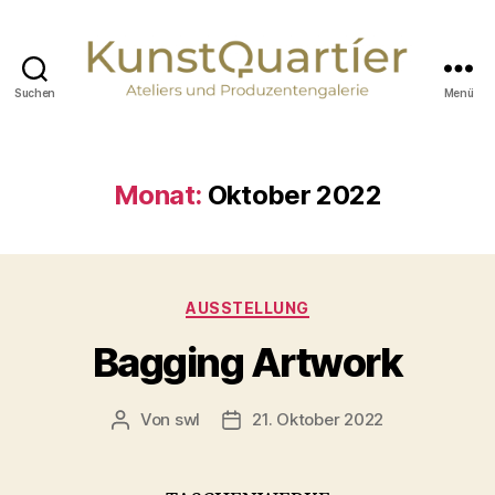
Suchen
Menü
KunstQuartier
Neuburg
an
der
Monat:
Oktober 2022
Donau
Kategorien
AUSSTELLUNG
Bagging Artwork
Von
swl
21. Oktober 2022
Beitragsautor
Veröffentlichungsdatum