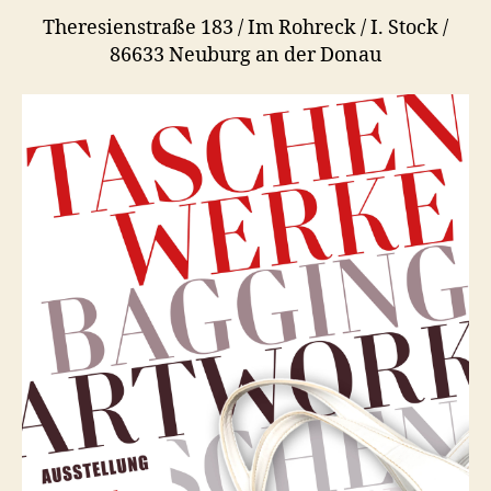
Theresienstraße 183 / Im Rohreck / I. Stock /
86633 Neuburg an der Donau