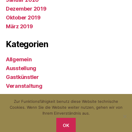
Dezember 2019
Oktober 2019
März 2019
Kategorien
Allgemein
Ausstellung
Gastkünstler
Veranstaltung
Zur Funktionsfähigkeit benutz diese Website technische
Cookies. Wenn Sie die Website weiter nutzen, gehen wir von
© 2026
KunstQuartier Neuburg an
Nach oben
↑
Ihrem Einverständnis aus.
der Donau
OK
Datenschutzerklärung