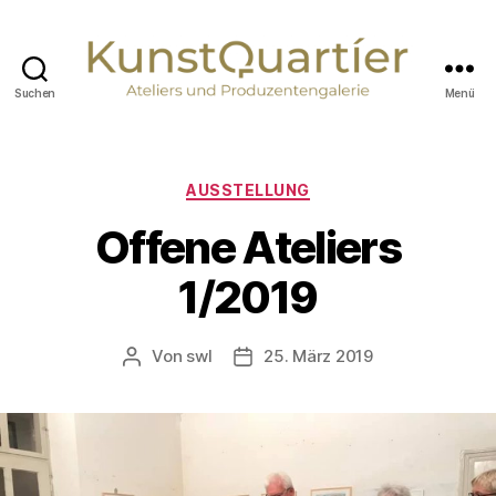
Suchen
Menü
KunstQuartier
Neuburg
an
der
Kategorien
AUSSTELLUNG
Donau
Offene Ateliers
1/2019
Von
swl
25. März 2019
Beitragsautor
Veröffentlichungsdatum