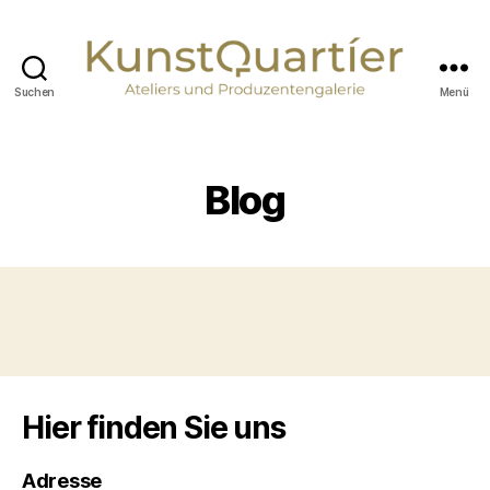
Suchen
Menü
KunstQuartier
Neuburg
an
der
Blog
Donau
Hier finden Sie uns
Adresse